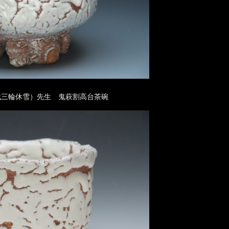
代三輪休雪）先生 鬼萩割高台茶碗