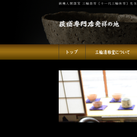
萩焼人間国宝 三輪壽雪〔十一代三輪休雪〕先生