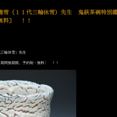
壽雪（１１代三輪休雪）先生 鬼萩茶碗特別
無料〕 ！！
代三輪休雪）先生
〔期間無期限。予約制・無料〕 ！！