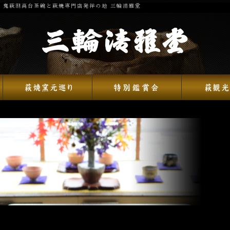
 鬼萩割高台茶碗と萩焼専門店発祥の地 三輪清雅堂