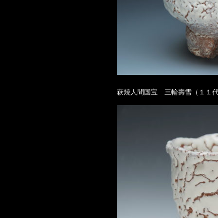
萩焼人間国宝 三輪壽雪（１１